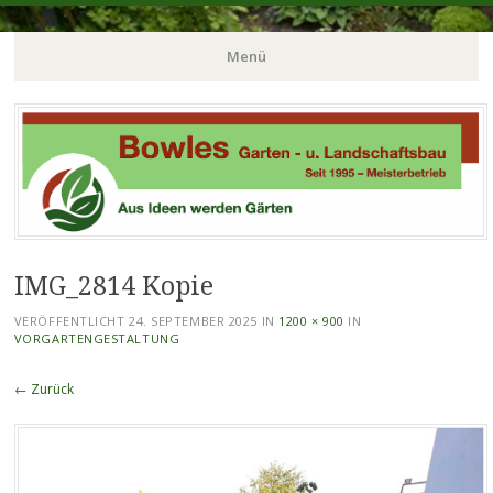
Gartenbau in Duisburg
Bowles Garten- und
Menü
Landschaftsbau
Zum
Inhalt
springen
IMG_2814 Kopie
VERÖFFENTLICHT
24. SEPTEMBER 2025
IN
1200 × 900
IN
VORGARTENGESTALTUNG
← Zurück