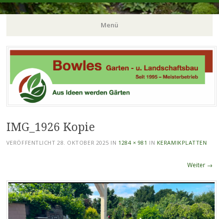
Gartenbau in Duisburg
Bowles Garten- und
Menü
Landschaftsbau
Zum
Inhalt
springen
IMG_1926 Kopie
VERÖFFENTLICHT
28. OKTOBER 2025
IN
1284 × 981
IN
KERAMIKPLATTEN
Weiter →