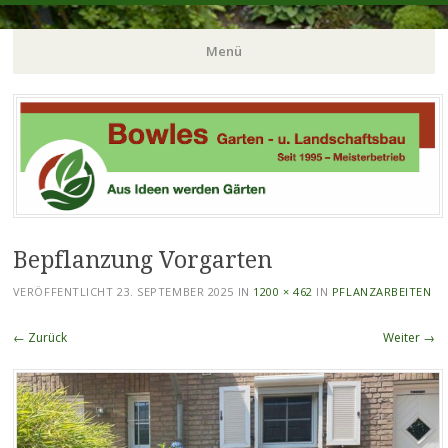
Gartenbau in Duisburg
Bowles Garten- und
Menü
Landschaftsbau
Zum
Inhalt
springen
Bepflanzung Vorgarten
VERÖFFENTLICHT
23. SEPTEMBER 2025
IN
1200 × 462
IN
PFLANZARBEITEN
← Zurück
Weiter →