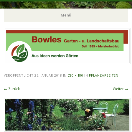
Gartenbau in Duisburg
Bowles Garten- und
Menü
Landschaftsbau
Zum
Inhalt
springen
VERÖFFENTLICHT
26. JANUAR 2018
IN
720 × 180
IN
PFLANZARBEITEN
← Zurück
Weiter →